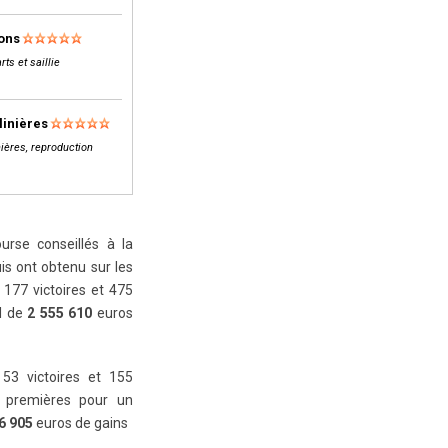
lons
rts et saillie
linières
ières, reproduction
rse conseillés à la
is ont obtenu sur les
177 victoires et 475
al de
2 555 610
euros
 53 victoires et 155
 premières pour un
6 905
euros de gains