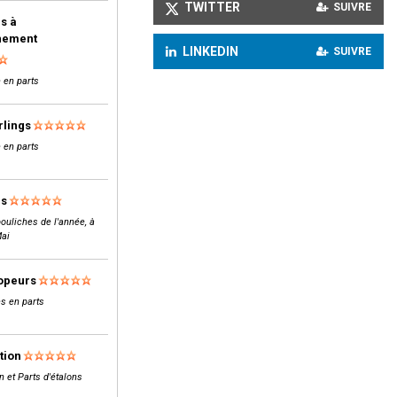
TWITTER
SUIVRE
s à
inement
LINKEDIN
SUIVRE
 en parts
rlings
 en parts
ls
ouliches de l'année, à
Mai
opeurs
s en parts
tion
n et Parts d'étalons