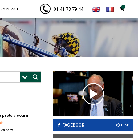
0
01 41 73 79 44
CONTACT
 prêts à courir
FACEBOOK
LIKE
 en parts