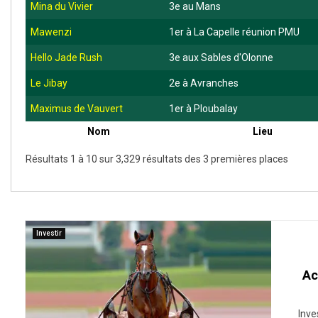
Mina du Vivier
3e au Mans
Mawenzi
1er à La Capelle réunion PMU
Hello Jade Rush
3e aux Sables d'Olonne
Le Jibay
2e à Avranches
Maximus de Vauvert
1er à Ploubalay
Nom
Lieu
Résultats 1 à 10 sur 3,329 résultats des 3 premières places
Investir
Ac
Inve