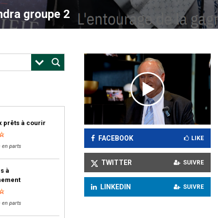
ndra groupe 2
 prêts à courir
FACEBOOK
LIKE
 en parts
TWITTER
SUIVRE
s à
inement
LINKEDIN
SUIVRE
 en parts