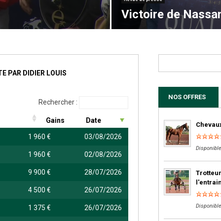
Victoire de Nassa
E PAR DIDIER LOUIS
NOS OFFRES
Rechercher :
Gains
Date
Chevaux
1 960 €
03/08/2026
Disponible
1 960 €
02/08/2026
9 900 €
28/07/2026
Trotteur
l'entra
4 500 €
26/07/2026
Disponible
1 375 €
26/07/2026