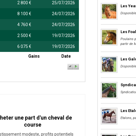
2 800 €
25/07/2026
Les Yea
8 100 €
24/07/2026
Disponible
4 760 €
24/07/2026
Les Foa
2 500 €
19/07/2026
Poulains p
partir de 
6 075 €
19/07/2026
Gains
Date
Les Gal
Disponible
Syndica
Syndicatio
Les Eta
heter une part d'un cheval de
Etalons, pa
course
stissement modeste, profits potentiels