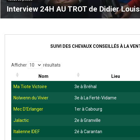
Interview 24H AU TROT de Didier Louis
SUIVI DES CHEVAUX CONSEILLÉS À LA VENT
Afficher
résultats
Nom
Lieu
Ma Tiote Victoire
3e à Bréhal
Nolwenn du Vivier
3e à La Ferté-Vidame
Mec D'Erlanger
1er à Cabourg
Jalactic
2e à Granville
Italienne IDEF
2é à Carantan