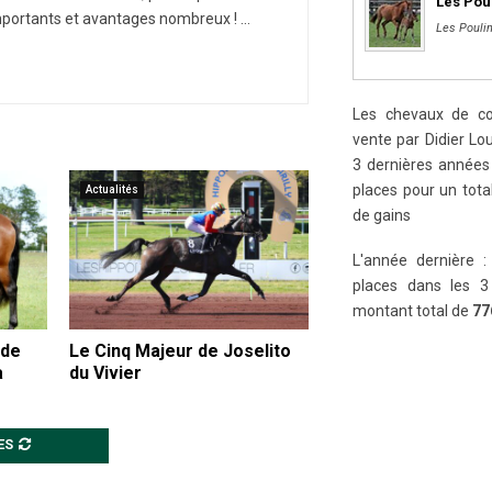
Les Pou
portants et avantages nombreux ! ...
Les Poulin
Les chevaux de cou
vente par Didier Lou
3 dernières années 
places pour un tot
Actualités
de gains
L'année dernière :
places dans les 3
montant total de
77
 de
Le Cinq Majeur de Joselito
a
du Vivier
ES