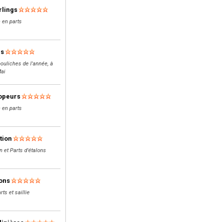
rlings
 en parts
ls
ouliches de l'année, à
Mai
opeurs
 en parts
tion
n et Parts d'étalons
lons
rts et saillie