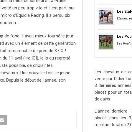
ouble la mise ce samedi à La Prairie
olté un peu trop vite et il est parti sur
Les Eta
icro d’Equidia Racing. Il a perdu dix
Etalons, pa
 soutenu.
up de fond. Il avait mieux tourné le jour
Les Pou
ard avec un élément de cette génération
Les Poulin
 fait remarquable de près de 37 % !
 11 avril (lire ICI), le ls du regretté
uste possible, de choisir les
Les chevaux de cou
evaux ». Une nouvelle fois, le jeune
vente par Didier Lou
 xe. Depuis le début de l’année, son
3 dernières années 
places pour un tot
de gains
L'année dernière :
places dans les 3
montant total de
77