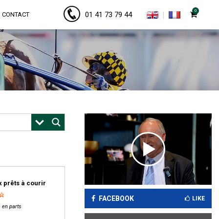
0
01 41 73 79 44
CONTACT
 prêts à courir
FACEBOOK
LIKE
 en parts