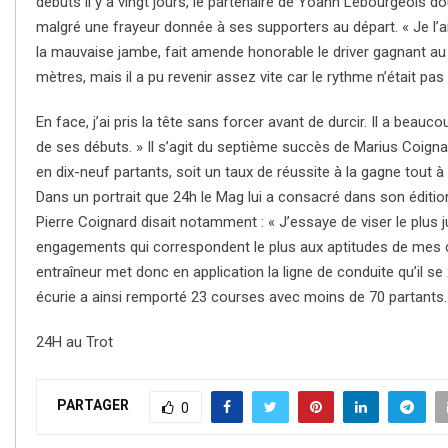
débuts il y a vingt jours, le partenaire de Yoann Lebourgeois d
malgré une frayeur donnée à ses supporters au départ. « Je l’ai v
la mauvaise jambe, fait amende honorable le driver gagnant au m
mètres, mais il a pu revenir assez vite car le rythme n’était pas
En face, j’ai pris la tête sans forcer avant de durcir. Il a beauco
de ses débuts. » Il s’agit du septième succès de Marius Coign
en dix-neuf partants, soit un taux de réussite à la gagne tout à
Dans un portrait que 24h le Mag lui a consacré dans son édition du
Pierre Coignard disait notamment : « J’essaye de viser le plus j
engagements qui correspondent le plus aux aptitudes de mes ch
entraîneur met donc en application la ligne de conduite qu’il se
écurie a ainsi remporté 23 courses avec moins de 70 partants.
24H au Trot
PARTAGER
0