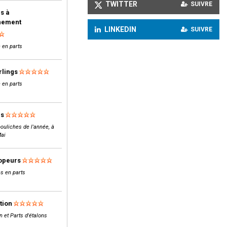
TWITTER
SUIVRE
s à
inement
LINKEDIN
SUIVRE
 en parts
rlings
 en parts
ls
ouliches de l'année, à
Mai
opeurs
s en parts
tion
n et Parts d'étalons