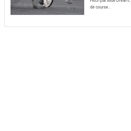
Fisch par Blue Dream, 
de course...