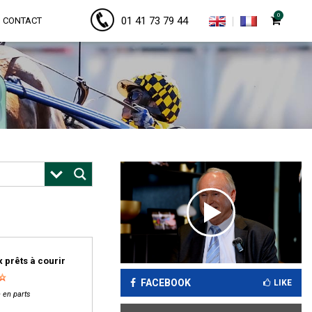
0
01 41 73 79 44
CONTACT
 prêts à courir
FACEBOOK
LIKE
 en parts