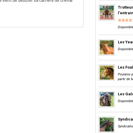
il vient de débuter sa carrière de cheval
Trotteur
l'entra
Disponible
Les Yea
Disponible
Les Foa
Poulains p
partir de 
Les Gal
Disponible
Syndica
Syndicatio