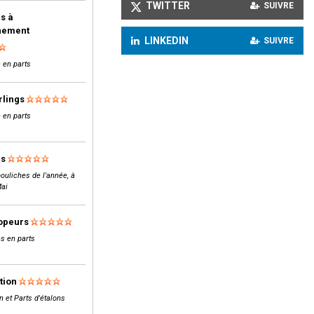
TWITTER
SUIVRE
s à
inement
LINKEDIN
SUIVRE
 en parts
rlings
 en parts
ls
ouliches de l'année, à
Mai
opeurs
s en parts
tion
n et Parts d'étalons