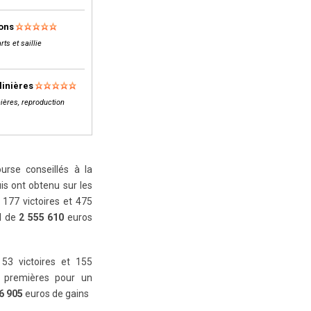
lons
rts et saillie
linières
ières, reproduction
rse conseillés à la
is ont obtenu sur les
177 victoires et 475
al de
2 555 610
euros
 53 victoires et 155
 premières pour un
6 905
euros de gains