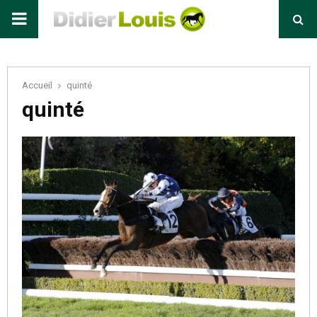
Primary
Menu
Accueil
quinté
quinté