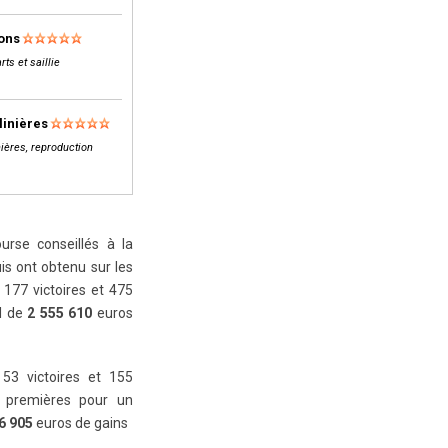
lons
rts et saillie
linières
ières, reproduction
rse conseillés à la
is ont obtenu sur les
177 victoires et 475
al de
2 555 610
euros
 53 victoires et 155
 premières pour un
6 905
euros de gains