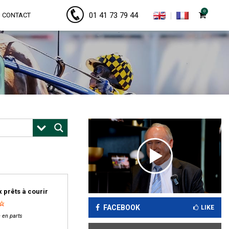
0
01 41 73 79 44
CONTACT
 prêts à courir
FACEBOOK
LIKE
 en parts