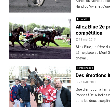
Banco du Moncel s’est 
Hand du Vivier et d’une
Actualités
Allez Blue 2e p
compétition
13 mai 2013
Allez Blue, un frère d
2ème place au Mont Sa
cheval...
Témoignages
Des émotions i
26 avril 2013
Que d’émotion à l’arri
Ponnes ! Deux belles vi
dans les deux discipline