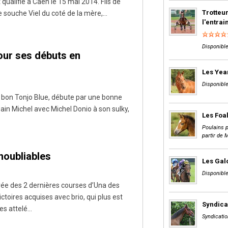
qualifié à Caen le 15 mai 2014. Fils de
Trotteur
 souche Viel du coté de la mère,...
l'entra
Disponible
our ses débuts en
Les Yea
Disponible
u bon Tonjo Blue, débute par une bonne
in Michel avec Michel Donio à son sulky,
Les Foa
Poulains p
partir de 
noubliables
Les Gal
Disponible
vée des 2 dernières courses d’Una des
ctoires acquises avec brio, qui plus est
Syndica
s attelé...
Syndicatio