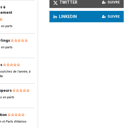
TWITTER
SUIVRE
s à
inement
LINKEDIN
SUIVRE
 en parts
rlings
 en parts
ls
ouliches de l'année, à
Mai
opeurs
s en parts
tion
n et Parts d'étalons