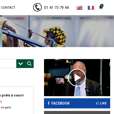
0
01 41 73 79 44
CONTACT
 prêts à courir
FACEBOOK
LIKE
 en parts