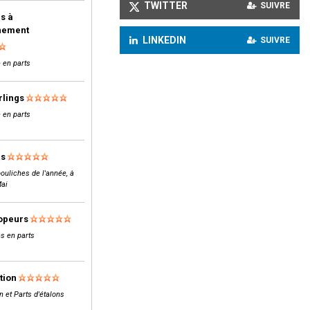
TWITTER
SUIVRE
s à
inement
LINKEDIN
SUIVRE
 en parts
rlings
 en parts
ls
ouliches de l'année, à
Mai
opeurs
s en parts
tion
n et Parts d'étalons