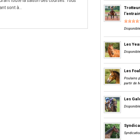
urant toute la saison des courses. Tous
nt sont à...
Trotteur
l'entra
Disponible
Les Yea
Disponible
Les Foa
Poulains p
partir de 
Les Gal
Disponible
Syndica
Syndicatio