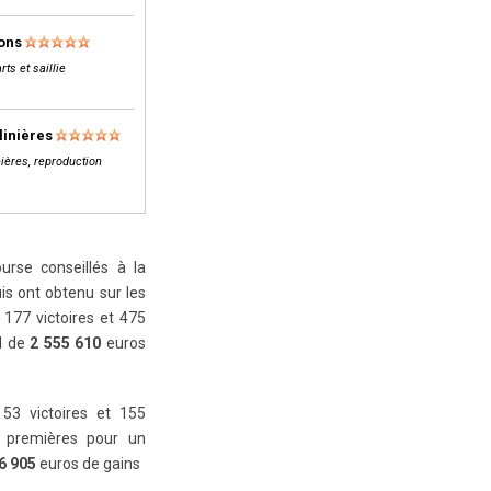
lons
rts et saillie
linières
ières, reproduction
rse conseillés à la
is ont obtenu sur les
177 victoires et 475
al de
2 555 610
euros
 53 victoires et 155
 premières pour un
6 905
euros de gains