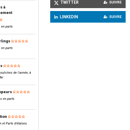
TWITTER
SUIVRE
s à
inement
LINKEDIN
SUIVRE
 en parts
rlings
 en parts
ls
ouliches de l'année, à
Mai
opeurs
s en parts
tion
n et Parts d'étalons