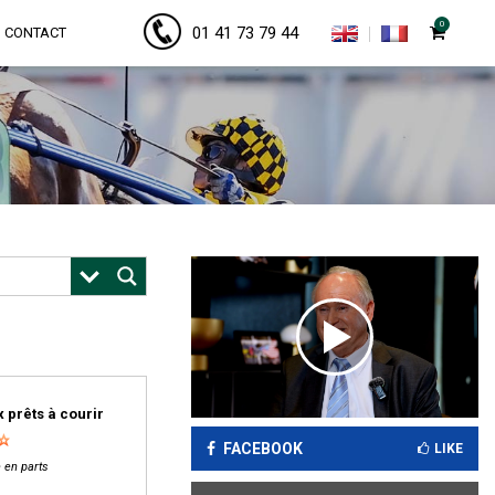
0
01 41 73 79 44
CONTACT
 prêts à courir
FACEBOOK
LIKE
 en parts