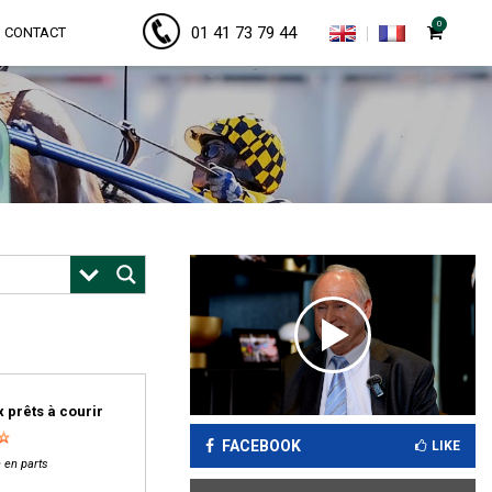
0
01 41 73 79 44
CONTACT
 prêts à courir
FACEBOOK
LIKE
 en parts