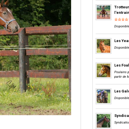
Trotteur
l'entra
Disponible
Les Yea
Disponible
Les Foa
Poulains p
partir de 
Les Gal
Disponible
Syndica
Syndicatio