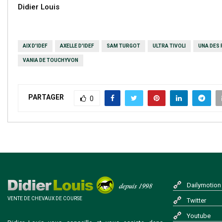
Didier Louis
AIX D'IDEF
AXELLE D'IDEF
SAM TURGOT
ULTRA TIVOLI
UNA DES
VANIA DE TOUCHYVON
PARTAGER
0
Dailymotion
VENTE DE CHEVAUX DE COURSE
Twitter
Youtube