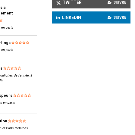
TWITTER
SUIVRE
s à
inement
LINKEDIN
SUIVRE
 en parts
rlings
 en parts
ls
ouliches de l'année, à
Mai
opeurs
s en parts
tion
n et Parts d'étalons