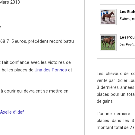
 Mars 2013
Les Eta
Etalons, pa
2
Les Pou
 068 715 euros, précédent record battu
Les Poulin
fait confiance avec les victoires de
s belles places de
Una des Ponnes
et
Les chevaux de cou
vente par Didier Lou
3 dernières années 
à courir qui devraient se mettre en
places pour un tot
de gains
Axelle d’Idef
L'année dernière :
places dans les 3
montant total de
77