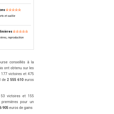
lons
rts et saillie
linières
ières, reproduction
rse conseillés à la
is ont obtenu sur les
177 victoires et 475
al de
2 555 610
euros
 53 victoires et 155
 premières pour un
6 905
euros de gains