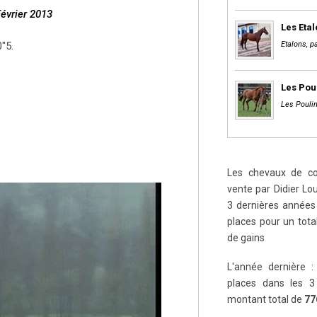
Février 2013
Les Eta
″5.
Etalons, pa
Les Pou
Les Poulin
Les chevaux de cou
vente par Didier Lou
3 dernières années 
places pour un tot
de gains
L'année dernière :
places dans les 3
montant total de
77