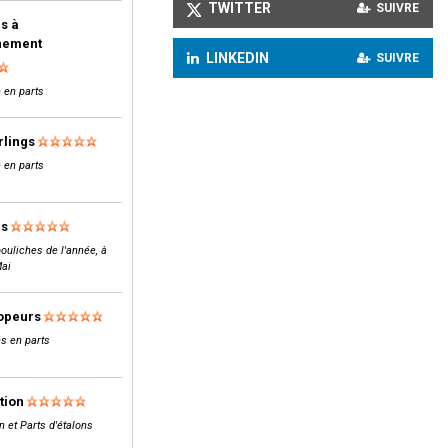
TWITTER
SUIVRE
s à
inement
LINKEDIN
SUIVRE
 en parts
rlings
 en parts
ls
ouliches de l'année, à
Mai
opeurs
s en parts
tion
n et Parts d'étalons