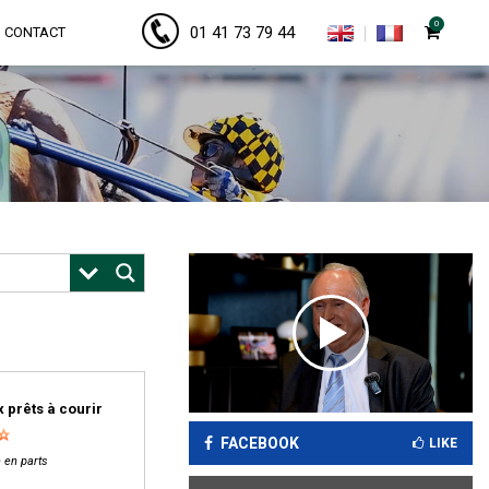
0
01 41 73 79 44
CONTACT
 prêts à courir
FACEBOOK
LIKE
 en parts