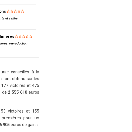
lons
rts et saillie
linières
ières, reproduction
rse conseillés à la
is ont obtenu sur les
177 victoires et 475
al de
2 555 610
euros
 53 victoires et 155
 premières pour un
6 905
euros de gains