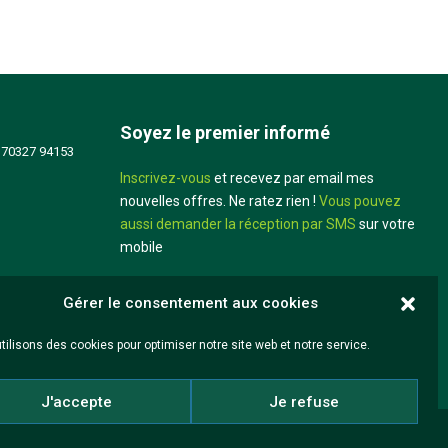
Soyez le premier informé
 70327 94153
Inscrivez-vous
et recevez par email mes
nouvelles offres. Ne ratez rien !
Vous pouvez
aussi demander la réception par SMS
sur votre
mobile
Didier Louis
Gérer le consentement aux cookies
tilisons des cookies pour optimiser notre site web et notre service.
J'accepte
Je refuse
Mentions légales
CGV
Réalisation iadeo
Politique de cookies (UE)