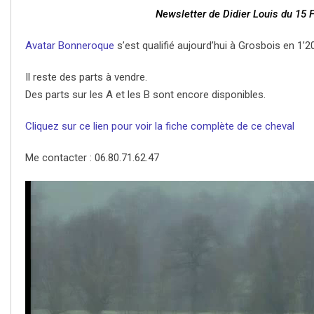
Newsletter de Didier Louis du 15 
Avatar Bonneroque
s’est qualifié aujourd’hui à Grosbois en 1’20
Il reste des parts à vendre.
Des parts sur les A et les B sont encore disponibles.
Cliquez sur ce lien pour voir la fiche complète de ce cheval
Me contacter : 06.80.71.62.47
L
e
c
t
e
u
r
v