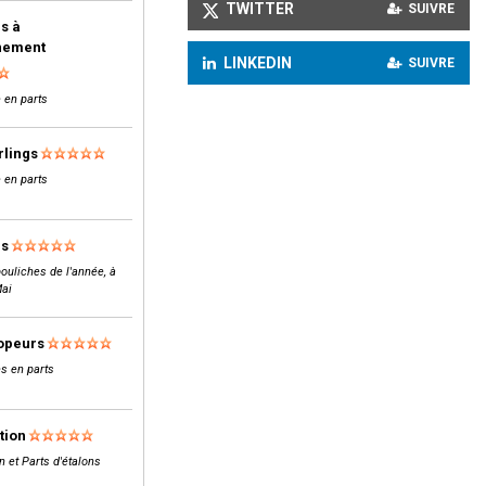
TWITTER
SUIVRE
s à
inement
LINKEDIN
SUIVRE
 en parts
rlings
 en parts
ls
ouliches de l'année, à
Mai
opeurs
s en parts
tion
n et Parts d'étalons