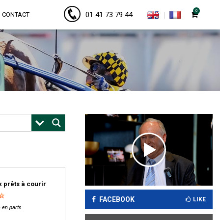
0
01 41 73 79 44
CONTACT
 prêts à courir
FACEBOOK
LIKE
 en parts