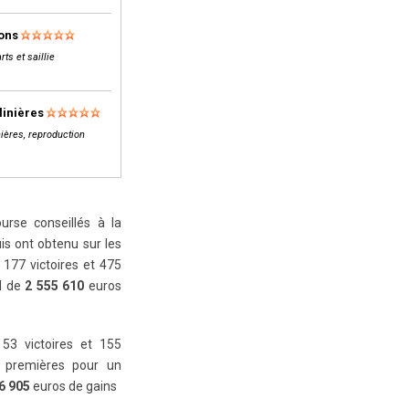
lons
rts et saillie
linières
ières, reproduction
rse conseillés à la
is ont obtenu sur les
177 victoires et 475
al de
2 555 610
euros
 53 victoires et 155
 premières pour un
6 905
euros de gains