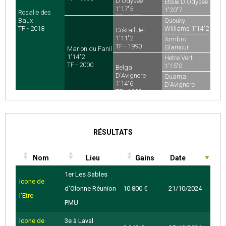
D'Odysée
Etoile D'Odysée
1'17"5
1'20"7
Rosalie des
TF - 1979
TF - 1970
Baux
Quouky
TF - 2018
Williams 1'14"2
Coktail Jet
TF - 1982
1'11"2
Armbro
TF - 1990
Glamour
Marion du Fanil
CA - 1985
1'14"2
Hetre Vert
TF - 2000
1'15"0
Belga
TF - 1973
D'Avignere
Quama
1'14"6
D'Avignere
TF - 1989
TF - 1982
RÉSULTATS
Nom
Lieu
Gains
Date
1er Les Sables
Icone de
d'Olonne Réunion
10 800 €
21/10/2024
l'Etre
PMU
Icone de
3e à Laval