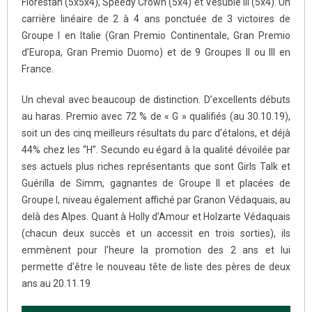
Florestan (5x5x4), Speedy Crown (5x4) et Vésubie III (5x4). Un
carrière linéaire de 2 à 4 ans ponctuée de 3 victoires de
Groupe I en Italie (Gran Premio Continentale, Gran Premio
d’Europa, Gran Premio Duomo) et de 9 Groupes II ou III en
France.
Un cheval avec beaucoup de distinction. D’excellents débuts
au haras. Premio avec 72 % de « G » qualifiés (au 30.10.19),
soit un des cinq meilleurs résultats du parc d’étalons, et déjà
44% chez les “H”. Secundo eu égard à la qualité dévoilée par
ses actuels plus riches représentants que sont Girls Talk et
Guérilla de Simm, gagnantes de Groupe II et placées de
Groupe I, niveau également affiché par Granon Védaquais, au
delà des Alpes. Quant à Holly d’Amour et Holzarte Védaquais
(chacun deux succès et un accessit en trois sorties), ils
emmènent pour l’heure la promotion des 2 ans et lui
permette d’être le nouveau tête de liste des pères de deux
ans au 20.11.19