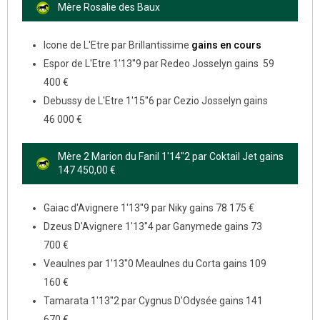
Mère Rosalie des Baux
Icone de L'Etre par Brillantissime
gains en cours
Espor de L'Etre 1'13''9 par Redeo Josselyn gains 59
400 €
Debussy de L'Etre 1'15''6 par Cezio Josselyn gains
46 000 €
Mère 2 Marion du Fanil 1'14"2 par Coktail Jet gains
147 450,00 €
Gaiac d'Avignere 1'13''9 par Niky gains 78 175 €
Dzeus D'Avignere 1'13''4 par Ganymede gains 73
700 €
Veaulnes par 1'13''0 Meaulnes du Corta gains 109
160 €
Tamarata 1'13''2 par Cygnus D'Odysée gains 141
670 €