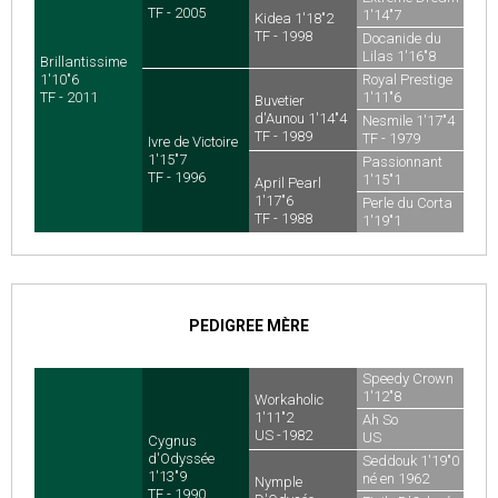
TF - 2005
1'14"7
Kidea 1'18"2
TF - 1992
TF - 1998
Docanide du
Lilas 1'16"8
Brillantissime
TF - 1991
1'10"6
Royal Prestige
TF - 2011
1'11"6
Buvetier
US - 1983
d'Aunou 1'14"4
Nesmile 1'17"4
TF - 1989
TF - 1979
Ivre de Victoire
1'15"7
Passionnant
TF - 1996
1'15"1
April Pearl
TF - 1981
1'17"6
Perle du Corta
TF - 1988
1'19"1
TF - 1981
PEDIGREE MÈRE
Speedy Crown
1'12"8
Workaholic
US - 1968
1'11"2
Ah So
US -1982
US
Cygnus
d'Odyssée
Seddouk 1'19"0
1'13"9
né en 1962
Nymple
TF - 1990