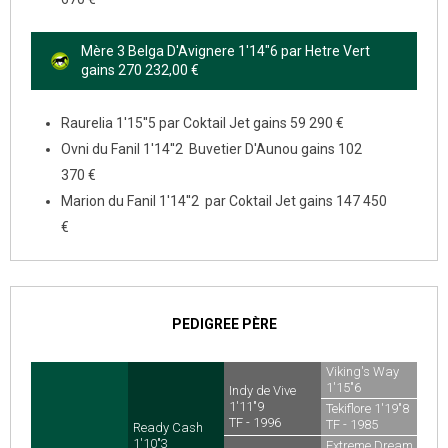
Mère 3 Belga D'Avignere 1'14"6 par Hetre Vert
gains 270 232,00 €
Raurelia 1'15''5 par Coktail Jet gains 59 290 €
Ovni du Fanil 1'14''2 Buvetier D'Aunou gains 102
370 €
Marion du Fanil 1'14''2 par Coktail Jet gains 147 450
€
PEDIGREE PÈRE
Viking's Way
1'15"6
Indy de Vive
TF - 1987
1'11"9
Tekiflore 1'19"8
TF - 1996
TF - 1985
Ready Cash
1'10"3
Extreme Dream