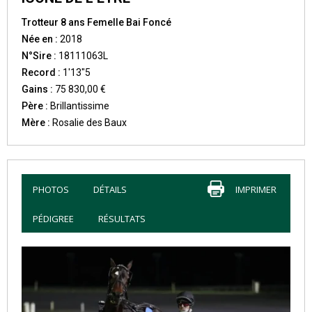
Trotteur 8 ans Femelle Bai Foncé
Née en :
2018
N°Sire :
18111063L
Record :
1'13"5
Gains :
75 830,00 €
Père :
Brillantissime
Mère :
Rosalie des Baux
PHOTOS
DÉTAILS
IMPRIMER
PÉDIGREE
RÉSULTATS