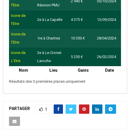
2 940 €
05/10/2024
l'Etre
Réunion PMU
Icone de
2e à La Capelle
4 375 €
13/09/2024
l'Etre
Icone de
1re à Chartres
10 350 €
28/04/2024
l'Etre
Icone de
2e à Le-Croisé-
5 250 €
26/02/2024
L'Etre
Laroche
Nom
Lieu
Gains
Date
Résultats des 3 premières places uniquement
PARTAGER
1