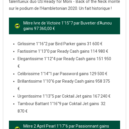
talentueux duo US Ready for Moni - Back of the Neck monté
sur le podium de l’Hambletonian 2020. Un fait historique !
Mère Ivre de Victoire 1'15"7 par Buvetier d'Aunou
gains 97 360,00 €
Girlissime 1'16''2 par Bird Parker gains 31 600 €
Fastissime 1'13''0 par Ready Cash gains 114 980 €
Elegantissime 1'12''4 par Ready Cash gains 151 950
€
Celibrissime 1'14''1 par Password gains 129 500 €
Brillantissime 1'10''6 par Ready Cash gains 958 375
€
Urgentissime 1'13''5 par Coktail Jet gains 167 240 €
Tambour Battant 1'16''9 par Coktail Jet gains 32
870 €
Mère 2 April Pearl 1'17"6 par Passionnant gains