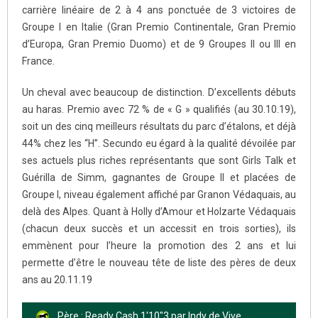
carrière linéaire de 2 à 4 ans ponctuée de 3 victoires de
Groupe I en Italie (Gran Premio Continentale, Gran Premio
d’Europa, Gran Premio Duomo) et de 9 Groupes II ou III en
France.
Un cheval avec beaucoup de distinction. D’excellents débuts
au haras. Premio avec 72 % de « G » qualifiés (au 30.10.19),
soit un des cinq meilleurs résultats du parc d’étalons, et déjà
44% chez les “H”. Secundo eu égard à la qualité dévoilée par
ses actuels plus riches représentants que sont Girls Talk et
Guérilla de Simm, gagnantes de Groupe II et placées de
Groupe I, niveau également affiché par Granon Védaquais, au
delà des Alpes. Quant à Holly d’Amour et Holzarte Védaquais
(chacun deux succès et un accessit en trois sorties), ils
emmènent pour l’heure la promotion des 2 ans et lui
permette d’être le nouveau tête de liste des pères de deux
ans au 20.11.19
Père : Ready Cash 1'10"3 par Indy de Vive