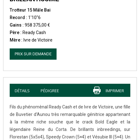
Trotteur 15 Mâle Bai
Record :
1'10"6
Gains :
958 375,00 €
Père :
Ready Cash
Mère :
Ivre de Victoire
PRIX SUR DEMANDE
DÉTAILS
PÉDIGREE
IMPRIMER
Fils du phénomènal Ready Cash et de Ivre de Victoire, une fille
de Buvetier d’Aunou très remarquable génitrice appartenant
à la même riche souche que le crack Bold Eagle et la
légendaire Reine du Corta. De brillants inbreedings, sur
Florestan (5x5x4), Speedy Crown (5×4) et Vésubie III (5×4). Un