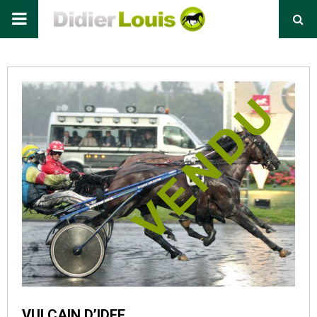
Primary
Menu
VULCAIN D’IDEF