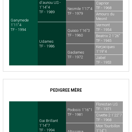
d'aunou US -
Caprior
1'14''4
TF - 1968
Nesmile 1'17''4
TF - 1989
TF - 1979
Amours du
Mesnil
Ganymede
TF - 1966
1'11''4
Vermont
TF - 1994
TF - 1954
Quioco 1'16''3
TF - 1960
Beatrix 2 1'26''
TF - 1945
Udames
TF - 1986
Kerjacques
1'19''4
Gadames
TF - 1954
TF - 1972
Jabel
TF - 1953
PEDIGREE MÈRE
Florestan US
TF - 1971
Podosis 1'16''1
TF - 1981
Civette 2 1'22''7
TF - 1968
Gai Brillant
1'14''7
Mon Tourbillon
TF - 1994
1'14''1
Altissima