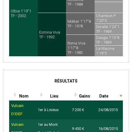
TF - 1978
TF - 1988
Olbia 1'19''1
TF - 2002
Chambon P
1'20''0
Moktar 1'17''8
TF - 1968
TF - 1978
Doralie 1'24''1
TF - 1969
Esmina Viva
TF - 1992
Dauga 1'15''8
TF - 1969
Roma Viva
1'17''8
La Masina
TF - 1983
1'19''5
TF - 1977
RÉSULTATS
Nom
Lieu
Gains
Date
Vulcain
1er à Lisieux
7 200 €
24/08/2015
D'IDEF
Vulcain
1er au Mont
9 450 €
16/08/2015