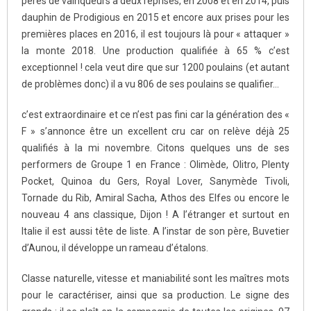
pères de vainqueurs à deux reprises, en 2008 et en 2014, puis
dauphin de Prodigious en 2015 et encore aux prises pour les
premières places en 2016, il est toujours là pour « attaquer »
la monte 2018. Une production qualifiée à 65 % c’est
exceptionnel ! cela veut dire que sur 1200 poulains (et autant
de problèmes donc) il a vu 806 de ses poulains se qualifier…
c’est extraordinaire et ce n’est pas fini car la génération des «
F » s’annonce être un excellent cru car on relève déjà 25
qualifiés à la mi novembre. Citons quelques uns de ses
performers de Groupe 1 en France : Olimède, Olitro, Plenty
Pocket, Quinoa du Gers, Royal Lover, Sanymède Tivoli,
Tornade du Rib, Amiral Sacha, Athos des Elfes ou encore le
nouveau 4 ans classique, Dijon ! A l’étranger et surtout en
Italie il est aussi tête de liste. A l’instar de son père, Buvetier
d’Aunou, il développe un rameau d’étalons.
Classe naturelle, vitesse et maniabilité sont les maîtres mots
pour le caractériser, ainsi que sa production. Le signe des