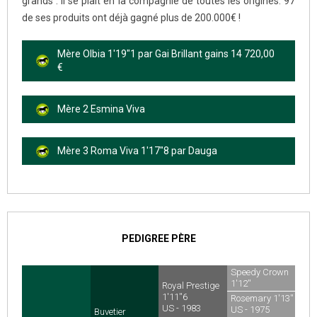
grands : il se plaît en la compagnie de toutes les origines. 97
de ses produits ont déjà gagné plus de 200.000€ !
Mère Olbia 1'19"1 par Gai Brillant gains 14 720,00
€
Mère 2 Esmina Viva
Mère 3 Roma Viva 1'17"8 par Dauga
PEDIGREE PÈRE
Speedy Crown
1'12''
Royal Prestige
US - 1968
1'11''6
Rosemary 1'13''
US - 1983
US - 1975
Buvetier