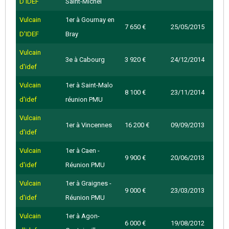
D'IDEF
Saint-Michel
Vulcain
1er à Gournay en
7 650 €
25/05/2015
D'IDEF
Bray
Vulcain
3e à Cabourg
3 920 €
24/12/2014
d'idef
Vulcain
1er à Saint-Malo
8 100 €
23/11/2014
d'idef
réunion PMU
Vulcain
1er à Vincennes
16 200 €
09/09/2013
d'idef
Vulcain
1er à Caen -
9 900 €
20/06/2013
d'idef
Réunion PMU
Vulcain
1er à Graignes -
9 000 €
23/03/2013
d'idef
Réunion PMU
Vulcain
1er à Agon-
6 000 €
19/08/2012