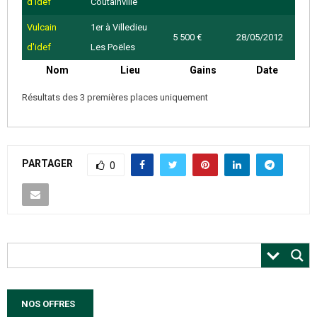
d'idef
Coutainville
Vulcain
1er à Villedieu
5 500 €
28/05/2012
d'idef
Les Poëles
Nom
Lieu
Gains
Date
Résultats des 3 premières places uniquement
PARTAGER
0
NOS OFFRES