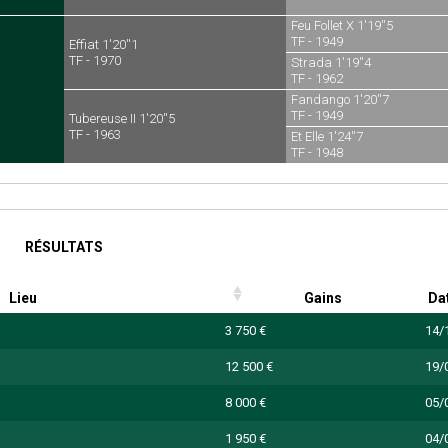
Feu Follet X 1'19''5
TF - 1949
Effiat 1'20''1
TF - 1970
Strada 1'19''4
TF - 1962
Fandango 1'20''7
TF - 1949
Tubereuse II 1'20''5
TF - 1963
Et Elle 1'24''7
TF - 1948
RÉSULTATS
Lieu
Gains
Da
3 750 €
14/
12 500 €
19/
8 000 €
05/
1 950 €
04/