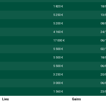
1 820 €
18/
5 250 €
13/
5 200 €
08/
4 160 €
24/
17 000 €
06/
5 500 €
02/
5 500 €
18/
5 500 €
06/
3 250 €
20/
3 000 €
06/
1 560 €
23/
Lieu
Gains