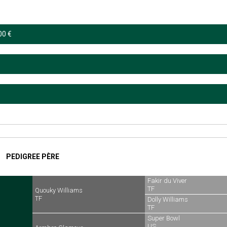
00 €
PEDIGREE PÈRE
Fakir du Viver
TF
Quouky Williams
TF
Dolly Williams
TF
Super Bowl
US