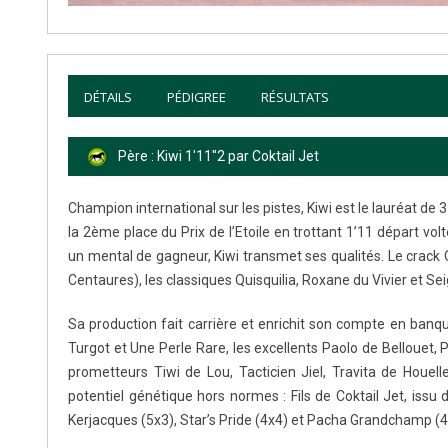
DÉTAILS
PÉDIGREE
RÉSULTATS
Père : Kiwi 1'11''2 par Coktail Jet
Champion international sur les pistes, Kiwi est le lauréat de 3 
la 2ème place du Prix de l’Etoile en trottant 1’11 départ v
un mental de gagneur, Kiwi transmet ses qualités. Le crack 
Centaures), les classiques Quisquilia, Roxane du Vivier et Sei
Sa production fait carrière et enrichit son compte en ban
Turgot et Une Perle Rare, les excellents Paolo de Bellouet, Pl
prometteurs Tiwi de Lou, Tacticien Jiel, Travita de Houel
potentiel génétique hors normes : Fils de Coktail Jet, issu
Kerjacques (5x3), Star’s Pride (4x4) et Pacha Grandchamp (4