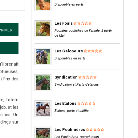
Disponible en parts
Les Foals
PRIMER
Poulains pouliches de l'année, à partir
de Mai
Les Galopeurs
Disponibles en parts
’il prenait
mptueuses,
Syndication
 (Prix des
Syndication et Parts d'étalons
nte, Totem
Les Etalons
ob, et les
Etalons, parts et saillie
lifiés. Un
edings sur
Les Poulinières
Les Poulinières, reproduction