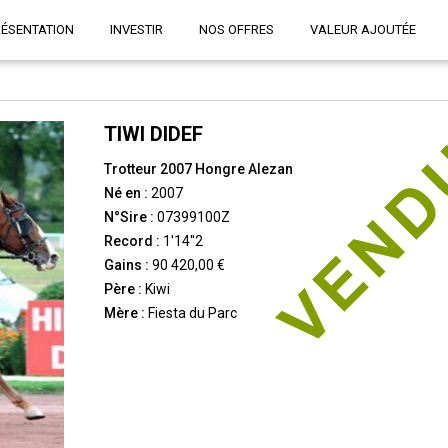
RÉSENTATION
INVESTIR
NOS OFFRES
VALEUR AJOUTÉE
TIWI DIDEF
Trotteur 2007 Hongre Alezan
Né en :
2007
N°Sire :
07399100Z
Record :
1'14''2
Gains :
90 420,00 €
Père :
Kiwi
Mère :
Fiesta du Parc