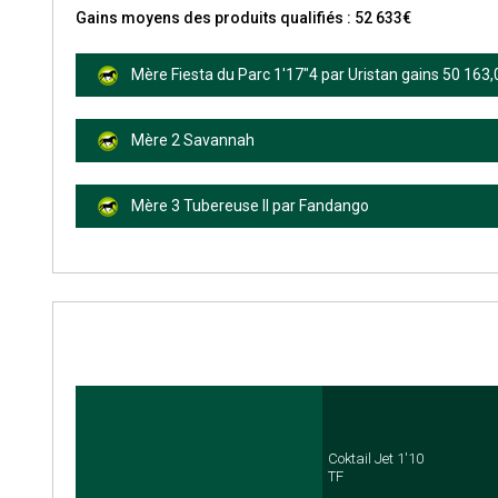
Gains moyens des produits qualifiés : 52 633€
Mère Fiesta du Parc 1'17"4 par Uristan gains 50 163,
Mère 2 Savannah
Mère 3 Tubereuse II par Fandango
Coktail Jet 1'10
TF