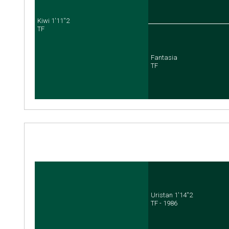
Kiwi 1'11''2
TF
Fantasia
TF
Uristan 1'14''2
TF - 1986