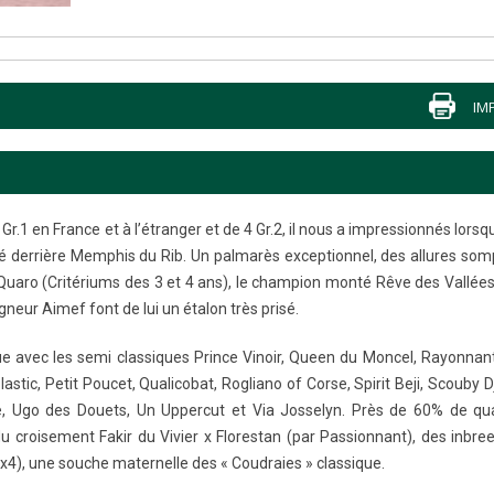
IM
Gr.1 en France et à l’étranger et de 4 Gr.2, il nous a impressionnés lorsqu
olté derrière Memphis du Rib. Un palmarès exceptionnel, des allures so
Quaro (Critériums des 3 et 4 ans), le champion monté Rêve des Vallées
gneur Aimef font de lui un étalon très prisé.
que avec les semi classiques Prince Vinoir, Queen du Moncel, Rayonna
astic, Petit Poucet, Qualicobat, Rogliano of Corse, Spirit Beji, Scouby Dj
le, Ugo des Douets, Un Uppercut et Via Josselyn. Près de 60% de qua
 du croisement Fakir du Vivier x Florestan (par Passionnant), des inbre
x4), une souche maternelle des « Coudraies » classique.