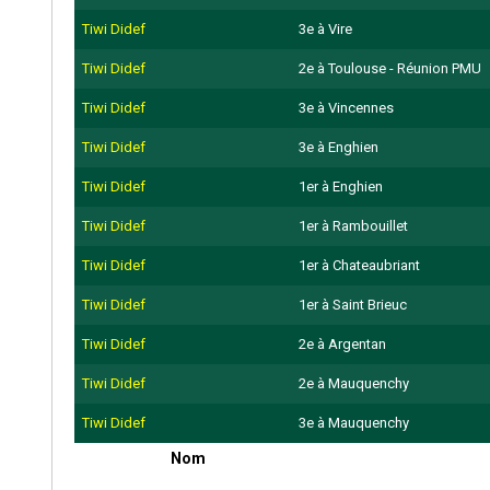
Tiwi Didef
3e à Vire
Tiwi Didef
2e à Toulouse - Réunion PMU
Tiwi Didef
3e à Vincennes
Tiwi Didef
3e à Enghien
Tiwi Didef
1er à Enghien
Tiwi Didef
1er à Rambouillet
Tiwi Didef
1er à Chateaubriant
Tiwi Didef
1er à Saint Brieuc
Tiwi Didef
2e à Argentan
Tiwi Didef
2e à Mauquenchy
Tiwi Didef
3e à Mauquenchy
Nom