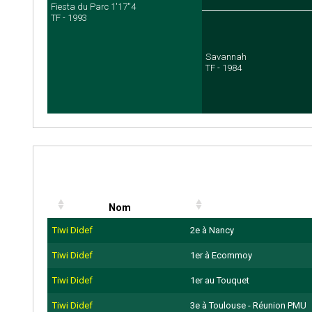
Fiesta du Parc 1'17''4
TF - 1993
Savannah
TF - 1984
Nom
Tiwi Didef
2e à Nancy
Tiwi Didef
1er à Ecommoy
Tiwi Didef
1er au Touquet
Tiwi Didef
3e à Toulouse - Réunion PMU