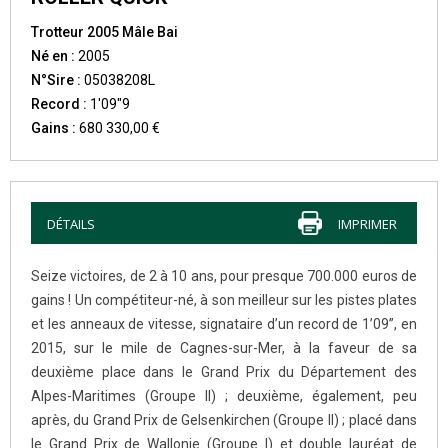
Trotteur 2005 Mâle Bai
Né en :
2005
N°Sire :
05038208L
Record :
1'09"9
Gains :
680 330,00 €
DÉTAILS
IMPRIMER
Seize victoires, de 2 à 10 ans, pour presque 700.000 euros de
gains ! Un compétiteur-né, à son meilleur sur les pistes plates
et les anneaux de vitesse, signataire d’un record de 1’09’’, en
2015, sur le mile de Cagnes-sur-Mer, à la faveur de sa
deuxième place dans le Grand Prix du Département des
Alpes-Maritimes (Groupe II) ; deuxième, également, peu
après, du Grand Prix de Gelsenkirchen (Groupe II) ; placé dans
le Grand Prix de Wallonie (Groupe I) et double lauréat de