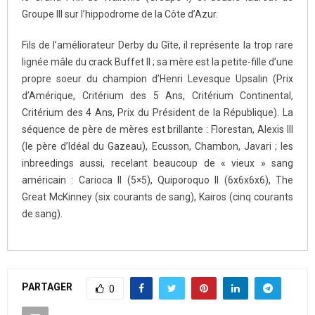
Groupe III sur l’hippodrome de la Côte d’Azur.
Fils de l’améliorateur Derby du Gîte, il représente la trop rare
lignée mâle du crack Buffet II ; sa mère est la petite-fille d’une
propre soeur du champion d’Henri Levesque Upsalin (Prix
d’Amérique, Critérium des 5 Ans, Critérium Continental,
Critérium des 4 Ans, Prix du Président de la République). La
séquence de père de mères est brillante : Florestan, Alexis III
(le père d’Idéal du Gazeau), Ecusson, Chambon, Javari ; les
inbreedings aussi, recelant beaucoup de « vieux » sang
américain : Carioca II (5×5), Quiporoquo II (6x6x6x6), The
Great McKinney (six courants de sang), Kairos (cinq courants
de sang).
PARTAGER
0