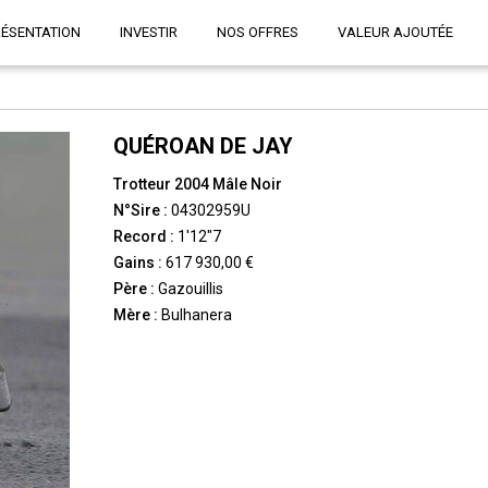
RÉSENTATION
INVESTIR
NOS OFFRES
VALEUR AJOUTÉE
QUÉROAN DE JAY
Trotteur 2004 Mâle Noir
N°Sire :
04302959U
Record :
1'12"7
Gains :
617 930,00 €
Père :
Gazouillis
Mère :
Bulhanera