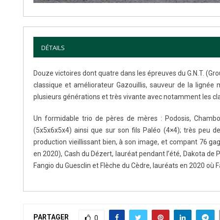
DÉTAILS
Douze victoires dont quatre dans les épreuves du G.N.T. (Group
classique et améliorateur Gazouillis, sauveur de la lignée
plusieurs générations et très vivante avec notamment les 
Un formidable trio de pères de mères : Podosis, Chambo
(5x5x6x5x4) ainsi que sur son fils Paléo (4×4); très peu 
production vieillissant bien, à son image, et compant 76 gag
en 2020), Cash du Dézert, lauréat pendant l’été, Dakota de P
Fangio du Guesclin et Flèche du Cèdre, lauréats en 2020 où 
PARTAGER
0