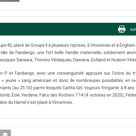
IM
e III), placé de Groupe II à plusieurs reprises, à Vincennes et à Enghien. 
 mâle de Fandango; une fort belle famille maternelle, solidement anc
classiques Sanawa, Thorens Védaquais, Dawana, Gotland et Hudson Véd
n P et Fandango, avec une consanguinité appuyée sur l’icône du t
de « jeune » sang américain et donc de nombreuses possibilités en r
nants (au 25.10) parmi lesquels Carlita Girl, toujours fringante à 8 ans
lomb, Éole Verderie, Falco des Rochers 1’14 (4 victoires en 2020), Féde
Falco du Hamel s’est placé à Vincennes…