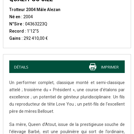
Trotteur 2004 Mâle Alezan
Né en :
2004
N°Sire :
04363223Q
Record :
1'12"5
Gains :
292 410,00 €
DÉTAILS
IMPRIMER
Un performer complet, classique monté et semi-classique
attelé ; troisième du « Président », une course d’étalons par
excellence ; un potentiel de géniteur pluridisciplinaire. Un fils
du reproducteur de tête Love You ; un petit-fils de l’excellent
père de mères Bellouet.
Sa mère, Queen d’Atout, issue de la prestigieuse souche de
l’élevage Barbé, est une poulinière qui sort de l’ordinaire,