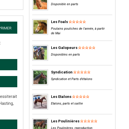
Disponible en parts
Les Foals
PRIMER
Poulains pouliches de l'année, à partir
de Mai
t
Les Galopeurs
Disponibles en parts
Syndication
Syndication et Parts d'étalons
essiterait
Les Etalons
Hasting,
Etalons, parts et saillie
Les Poulinières
Les Poulinières, reproduction