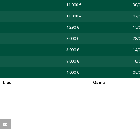
11 000 €
30/
11 000 €
07/
4 290 €
15/
8 000 €
28/
3 990 €
14/
9 000 €
18/
4 000 €
05/
Lieu
Gains