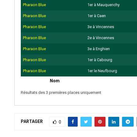
Pharaon Blue
1er à Mauquenchy
Pharaon Blue
1er à Caen
Pharaon Blue
3e à Vincennes
Pharaon Blue
2e à Vincennes
Pharaon Blue
3e à Enghien
Pharaon Blue
1er à Cabourg
Pharaon Blue
1er le Neufbourg
Nom
Résultats des 3 premières places uniquement
PARTAGER
0