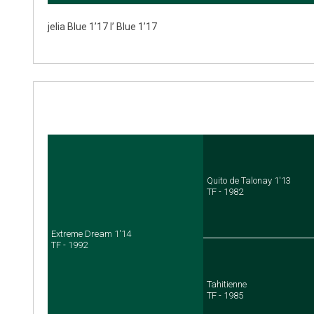
jelia Blue 1’17 l’ Blue 1’17
Quito de Talonay 1'13
TF - 1982
Extreme Dream 1'14
TF - 1992
Tahitienne
TF - 1985