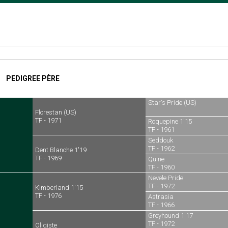
PEDIGREE PÈRE
Star's Pride (US)
Florestan (US)
TF - 1971
Roquepine 1'15
TF - 1961
Seddouk
TF - 1962
Dent Blanche 1'19
TF - 1969
Quine
TF - 1960
Nevele Pride
TF - 1972
Kimberland 1'15
TF - 1976
Astrasia
TF - 1966
Greyhound 1'17
TF - 1972
Oligiste