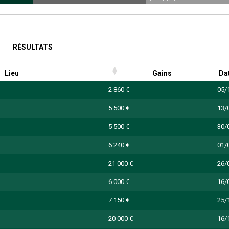
RÉSULTATS
Lieu
Gains
Da
2 860 €
05/
5 500 €
13/
5 500 €
30/
6 240 €
01/
21 000 €
26/
6 000 €
16/
7 150 €
25/
20 000 €
16/