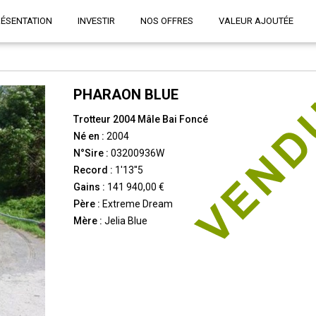
RÉSENTATION
INVESTIR
NOS OFFRES
VALEUR AJOUTÉE
PHARAON BLUE
Trotteur 2004 Mâle Bai Foncé
Né en :
2004
N°Sire :
03200936W
Record :
1'13''5
Gains :
141 940,00 €
Père :
Extreme Dream
Mère :
Jelia Blue