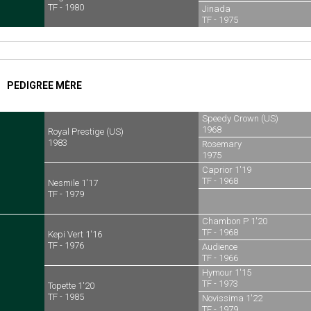
TF - 1980
Jinada
TF - 1975
PEDIGREE MÈRE
Speedy Crown (US)
1968
Royal Prestige (US)
1983
Rosemary
1975
Caprior 1'19
TF - 1968
Nesmile 1'17
TF - 1979
Chambon P 1'20
TF - 1968
Kepi Vert 1'16
TF - 1976
Audience
TF - 1966
Hymour 1'15
TF - 1973
Topette 1'20
TF - 1985
Novissima 1'22
TF - 1979