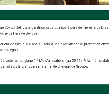
me Coktail Jet) ; une génitrice issue du réputé père de mères Blue Dre
souche de Héra de Bellouet.
inqueur classique à 4 ans au sein d’une exceptionnelle promotion em
poteau égal).
9 victoires et glané 17 M€ d’allocations (au 20.11). À la même dat
st par ailleurs le grandpère maternel de chevaux de Groupe.