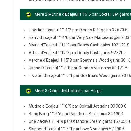
Mère 2 Mutine d'Ecajeul 1'16"5 par Coktail Jet gains
Libertine Ecajeul 1'14''2 par Django Riff gains 37 670 €
Harry d'Ecajeul 1'14''0 par Very Nice Marceaux gains 33 
Divine d'Ecajeul 1'11''9 par Ready Cash gains 192 120 €
Athos d'Ecajeul 1'12''8 par Ready Cash gains 92 820 €
Verone d'Ecajeul 1'15''8 par Goetmals Wood gains 36 16
Ustine D'Ecajeul 1'13''8 par Orlando Vici gains 53 171 €
Twister d'Ecajeul 1'15''1 par Goetmals Wood gains 93 1
Mère 3 Caline des Rotours par Hurgo
Mutine d'Ecajeul 1'16''5 par Coktail Jet gains 89 980 €
Bang Bang 1'16''6 par Rapide du Bois gains 34 130 €
Une Zakava 1'14''9 par Offshore Dream gains 157 050 €
Skipper d'Ecajeul 1'15''1 par Love You gains 57 390 €