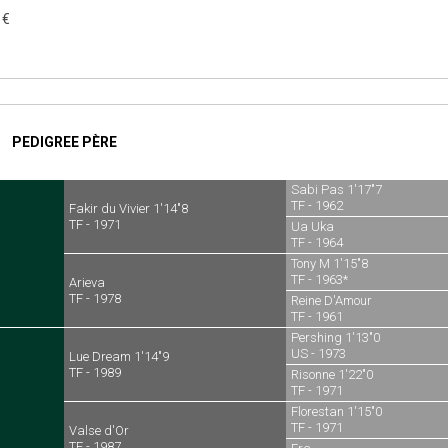
 €
PEDIGREE PÈRE
Sabi Pas 1'17"7
TF - 1962
Fakir du Vivier 1'14"8
TF - 1971
Ua Uka
TF - 1964
Tony M 1'15"8
TF - 1963*
Arieva
TF - 1978
Reine D'Amour
TF - 1961
Pershing 1'13"0
US - 1973
Lue Dream 1'14"9
TF - 1989
Risonne 1'22"0
TF - 1971
Florestan 1'15"0
TF - 1971
Valse d'Or
TF - 1987