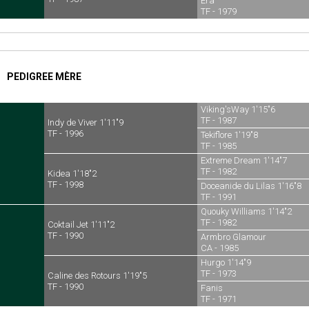
Era
TF - 1979
PEDIGREE MÈRE
Viking'sWay 1'15"6
TF - 1987
Indy de Viver 1'11"9
TF - 1996
Tekiflore 1'19"8
TF - 1985
Extreme Dream 1'14"7
TF - 1982
Kidea 1'18"2
TF - 1998
Doceanide du Lilas 1'16"8
TF - 1991
Quouky Williams 1'14"2
TF - 1982
Coktail Jet 1'11"2
TF - 1990
Armbro Glamour
CA - 1985
Hurgo 1'14"9
TF - 1973
Caline des Rotours 1'19"5
TF - 1990
Fanis
TF - 1971