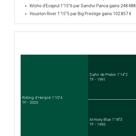
Kitcho d'Ecajeul 1'15''6 par Sancho Panca gains 248 488
Houston River 1'15''5 par Big Prestige gains 102 857 €
Dahir de Prelon 1'14"2
TF - 1991
Rolling d'Heripré 1'10"4
TF - 2005
Armony Blue 1'18"3
TF - 1995