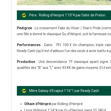
Père : Rolling d'Heripré 1'10"4 par Dahir de Prelon
Pedigree :
Le croisement Fakir du Vivier / Star’s Pride (com
une fille a donné le classique Gu d’Héripré, soit la fameuse 
Performances :
Gains : 791 100 € Un champion, triple va
Ready Cash (qu’il est d’ailleurs l’un des seuls à avoir battu à 
Production :
Une descendance TF classique ayant signé 79
qualifiés des “B” aux “L” avec 43 K€ de gains moyens. Et il e
Mère Galaxy d'Ecajeul 1'16"1 par Ready Cash
Olhain d'Héripré
par Rolling d'Heripré
Lena d'Héripré 1'14''4 par Gu d'Heripré gains 55 740 €