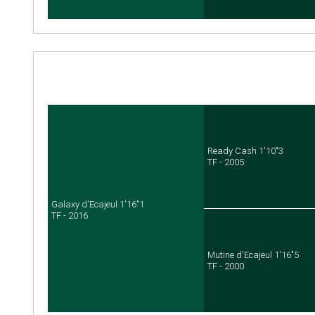
Ready Cash 1'10"3
TF - 2005
Galaxy d'Ecajeul 1'16"1
TF - 2016
Mutine d'Ecajeul 1'16"5
TF - 2000