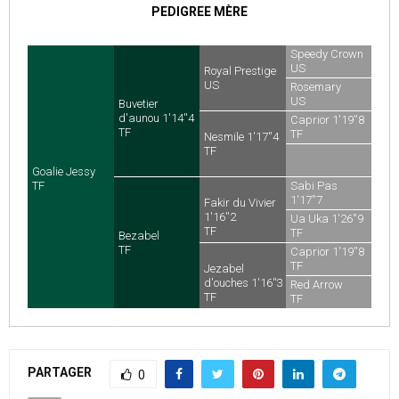
PEDIGREE MÈRE
Speedy Crown
US
Royal Prestige
US
Rosemary
US
Buvetier
d'aunou 1'14''4
Caprior 1'19''8
TF
TF
Nesmile 1'17''4
TF
Goalie Jessy
TF
Sabi Pas
1'17''7
Fakir du Vivier
TF
1'16''2
Ua Uka 1'26''9
TF
TF
Bezabel
TF
Caprior 1'19''8
TF
Jezabel
d'ouches 1'16''3
Red Arrow
TF
TF
PARTAGER
0