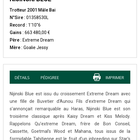
Trotteur 2001 Mâle Bai
N°Sire :
01358530L
Record :
1'10"6
Gains :
663 480,00 €
Père :
Extreme Dream
Mère :
Goalie Jessy
DÉTAILS
PÉDIGREE
IMPRIMER
Nijinski Blue est issu du croissement Extreme Dream avec
une fille de Buvetier d’Aunou. Fils d’extreme Dream qui
s’annonçait remarquable au Haras, Nijinski Blue est son
troisième classique après Kaisy Dream et Kiss Melody.
Rappelons Qu’extreme Dream, frère de Bon Conseil,
Cassette, Goetmal’s Wood et Mahana, tous issus de la
formidable Tahitienne est le fruit d’un inbreeding sur Star’s