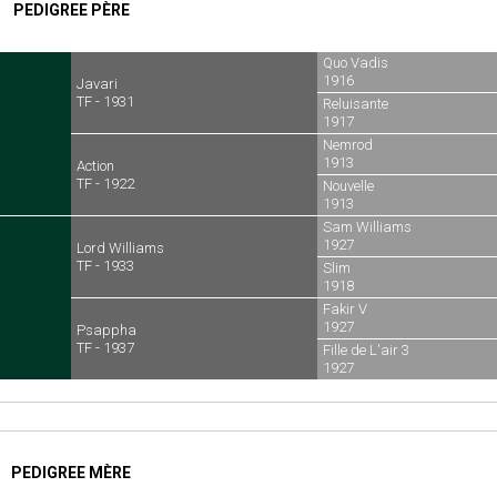
PEDIGREE PÈRE
Quo Vadis
1916
Javari
TF - 1931
Reluisante
1917
Nemrod
1913
Action
TF - 1922
Nouvelle
1913
Sam Williams
1927
Lord Williams
TF - 1933
Slim
1918
Fakir V
1927
Psappha
TF - 1937
Fille de L'air 3
1927
PEDIGREE MÈRE