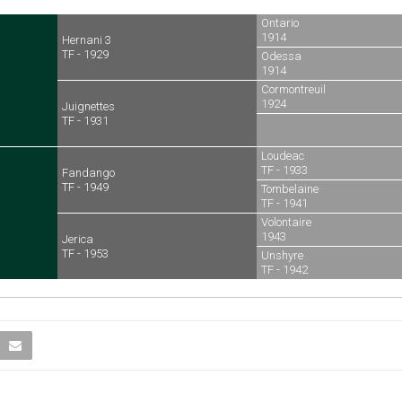
Ontario
1914
Hernani 3
TF - 1929
Odessa
1914
Cormontreuil
1924
Juignettes
TF - 1931
Loudeac
TF - 1933
Fandango
TF - 1949
Tombelaine
TF - 1941
Volontaire
1943
Jerica
TF - 1953
Unshyre
TF - 1942