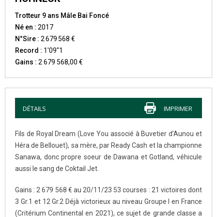
Trotteur 9 ans Mâle Bai Foncé
Né en :
2017
N°Sire :
2 679 568 €
Record :
1'09"1
Gains :
2 679 568,00 €
DÉTAILS
IMPRIMER
Fils de Royal Dream (Love You associé à Buvetier d’Aunou et
Héra de Bellouet), sa mère, par Ready Cash et la championne
Sanawa, donc propre soeur de Dawana et Gotland, véhicule
aussi le sang de Coktail Jet.
Gains : 2 679 568 € au 20/11/23 53 courses : 21 victoires dont
3 Gr.1 et 12 Gr.2 Déjà victorieux au niveau Groupe I en France
(Critérium Continental en 2021), ce sujet de grande classe a