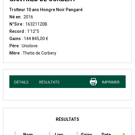
Trotteur 10 ans Hongre Noir Pangaré
Né en :
2016
N°Sire :
16321120B
Record :
1'12"5
Gains :
144 845,00 €
Père :
Uniclove
Mère :
Thetis de Corbery
DÉTAILS
RÉSULTATS
IMPRIMER
RÉSULTATS
Nom
Lieu
Gains
Date