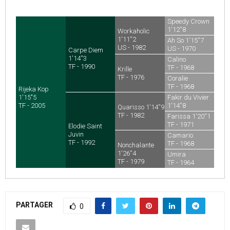
Speedy Crown
1'12''8
Workaholic
US - 1968
1'11''2
Ah So 1'15''7
US - 1982
US - 1970
Carpe Diem
1'14''3
Calino
TF - 1990
TF - 1968
Krille
TF - 1976
Coralie
TF - 1968
Rijeka Kop
1'15"5
Fakir du Vivier
TF - 2005
1'14''8
Quarisso 1'14''9
TF - 1971
TF - 1982
Farissa 1'20''1
TF - 1971
Elodie Saint
Juvin
Camario
TF - 1992
TF - 1968
Nonchalante
1'26''4
Umira
TF - 1979
TF - 1964
PARTAGER
0