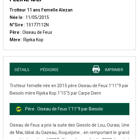
Trotteur 11 ans Femelle Alezan
Née le :
11/05/2015
N°Sire :
15177112N
Père :
Oiseau de Feux
Mère :
Rijeka Kop
DÉTAILS
PÉDIGREE
IMPRIMER
Trotteur femelle née en 2015 père Oiseau de Feux 1’11″9 par
Biesolo mère Rijeka Kop 1’15″5 par Carpe Diem
Père : Oiseau de Feux 1'11"9 par Biesolo
Oiseau de Feux a pris la suite des Giesolo de Lou, Ourasi, Une
de Mai, Idéal du Gazeau, Roquépine... en remportant le grand