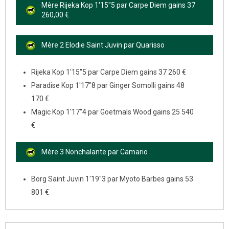
Mère Rijeka Kop 1'15"5 par Carpe Diem gains 37
260,00 €
Mère 2 Elodie Saint Juvin par Quarisso
Rijeka Kop 1'15"5 par Carpe Diem gains 37 260 €
Paradise Kop 1'17"8 par Ginger Somolli gains 48
170 €
Magic Kop 1'17"4 par Goetmals Wood gains 25 540
€
Mère 3 Nonchalante par Camario
Borg Saint Juvin 1'19"3 par Myoto Barbes gains 53
801 €