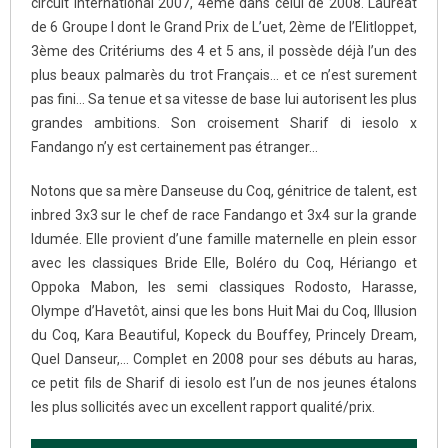
circuit international 2007, 4ème dans celui de 2008. Lauréat
de 6 Groupe I dont le Grand Prix de L’uet, 2ème de l’Elitloppet,
3ème des Critériums des 4 et 5 ans, il possède déjà l’un des
plus beaux palmarès du trot Français… et ce n’est surement
pas fini… Sa tenue et sa vitesse de base lui autorisent les plus
grandes ambitions. Son croisement Sharif di iesolo x
Fandango n’y est certainement pas étranger…
Notons que sa mère Danseuse du Coq, génitrice de talent, est
inbred 3x3 sur le chef de race Fandango et 3x4 sur la grande
Idumée. Elle provient d’une famille maternelle en plein essor
avec les classiques Bride Elle, Boléro du Coq, Hériango et
Oppoka Mabon, les semi classiques Rodosto, Harasse,
Olympe d’Havetôt, ainsi que les bons Huit Mai du Coq, Illusion
du Coq, Kara Beautiful, Kopeck du Bouffey, Princely Dream,
Quel Danseur,… Complet en 2008 pour ses débuts au haras,
ce petit fils de Sharif di iesolo est l’un de nos jeunes étalons
les plus sollicités avec un excellent rapport qualité/prix.