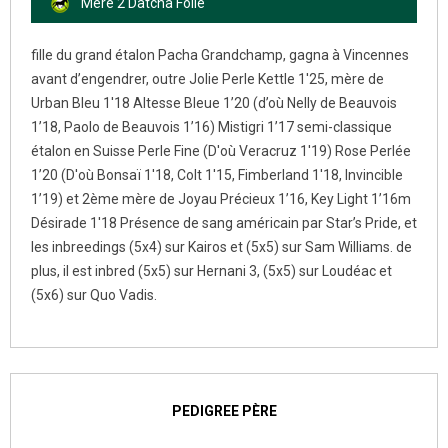
Mère 2 Datcha Folle
fille du grand étalon Pacha Grandchamp, gagna à Vincennes
avant d’engendrer, outre Jolie Perle Kettle 1'25, mère de
Urban Bleu 1'18 Altesse Bleue 1’20 (d’où Nelly de Beauvois
1’18, Paolo de Beauvois 1’16) Mistigri 1’17 semi-classique
étalon en Suisse Perle Fine (D'où Veracruz 1'19) Rose Perlée
1’20 (D'où Bonsaï 1'18, Colt 1'15, Fimberland 1'18, Invincible
1’19) et 2ème mère de Joyau Précieux 1’16, Key Light 1’16m
Désirade 1'18 Présence de sang américain par Star’s Pride, et
les inbreedings (5x4) sur Kairos et (5x5) sur Sam Williams. de
plus, il est inbred (5x5) sur Hernani 3, (5x5) sur Loudéac et
(5x6) sur Quo Vadis.
PEDIGREE PÈRE