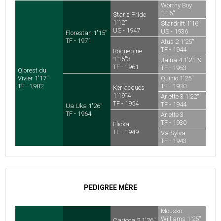
Worthy Boy
1'16''
Star's Pride
US - 1940
1'12''
Stardrift 1'16''
US - 1947
US - 1936
Florestan 1'15''
TF - 1971
Atus 2 1'25''
TF - 1944
Roquepine
1'15''3
Jalna 4 1'21''9
TF - 1961
TF - 1953
Qlorest du
Vivier 1'17''
Quinio 1'25''
TF - 1982
TF - 1930
Kerjacques
1'19''4
Arlette 3 1'22''
TF - 1954
TF - 1944
Ua Uka 1'26''
TF - 1964
Arlette 3
TF - 1930
Flicka
TF - 1949
Va Sylva
TF - 1943
PEDIGREE MÈRE
Mousko
Williams 1'25''
Carioca 2 1'26''