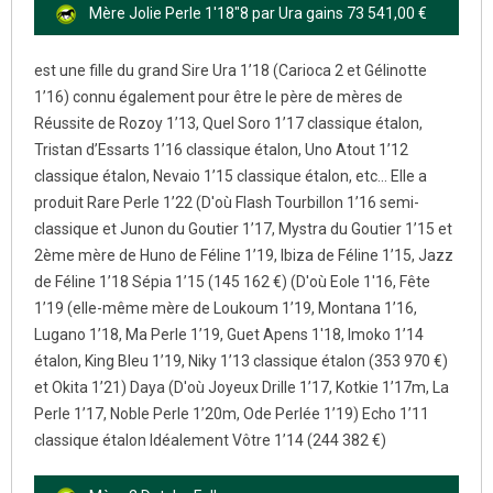
Mère Jolie Perle 1'18"8 par Ura gains 73 541,00 €
est une fille du grand Sire Ura 1’18 (Carioca 2 et Gélinotte
1’16) connu également pour être le père de mères de
Réussite de Rozoy 1’13, Quel Soro 1’17 classique étalon,
Tristan d’Essarts 1’16 classique étalon, Uno Atout 1’12
classique étalon, Nevaio 1’15 classique étalon, etc... Elle a
produit Rare Perle 1’22 (D'où Flash Tourbillon 1’16 semi-
classique et Junon du Goutier 1’17, Mystra du Goutier 1’15 et
2ème mère de Huno de Féline 1’19, Ibiza de Féline 1’15, Jazz
de Féline 1’18 Sépia 1’15 (145 162 €) (D'où Eole 1'16, Fête
1’19 (elle-même mère de Loukoum 1’19, Montana 1’16,
Lugano 1’18, Ma Perle 1’19, Guet Apens 1'18, Imoko 1’14
étalon, King Bleu 1’19, Niky 1’13 classique étalon (353 970 €)
et Okita 1’21) Daya (D'où Joyeux Drille 1’17, Kotkie 1’17m, La
Perle 1’17, Noble Perle 1’20m, Ode Perlée 1’19) Echo 1’11
classique étalon Idéalement Vôtre 1’14 (244 382 €)