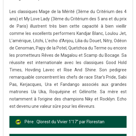
Les classiques Mage de la Mérité (3ème du Critérium des 4
ans) et My Love Lady (3ème du Critérium des 5 ans et du prix
de Paris) illustrent très bien cette capacité à bien vieillir
comme les excellents performers Kandjar Blanc, Loulou Jet,
L’amérique, Litchi, L’echo d’Anjou, Lilia du Douet, Nitry, Odéon
de Cenoman, Papy de la Potel, Quetchoa du Terme ou encore
les prometteurs Rêves de Magalou et Scamp du Bocage. Sa
réussite est internationale avec les classiques Good Hold
Times, Hovding Lavec et Rise And Shine. Son pedigree
remarquable concentrent les chefs de race Star’s Pride, Sabi
Pas, Kerjacques, Ura et Fandango associés aux grandes
matrones Ua Uka, Roquépine et Gélinotte. Sa mère est
notamment à l’origine des champions Niky et Rocklyn. Echo
est devenu une valeur sûre pour les éleveurs.
Père : Qlorest du Vivier 1'17'' par Florestan