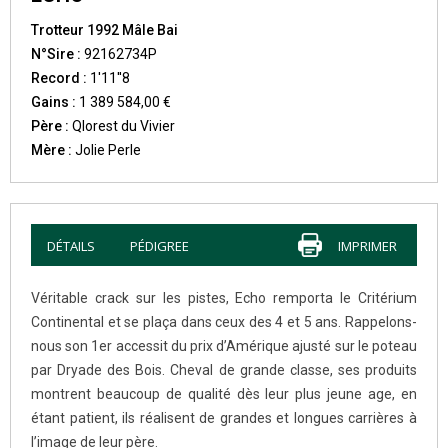
Trotteur 1992 Mâle Bai
N°Sire :
92162734P
Record :
1'11''8
Gains :
1 389 584,00 €
Père :
Qlorest du Vivier
Mère :
Jolie Perle
DÉTAILS
PÉDIGREE
IMPRIMER
Véritable crack sur les pistes, Echo remporta le Critérium
Continental et se plaça dans ceux des 4 et 5 ans. Rappelons-
nous son 1er accessit du prix d’Amérique ajusté sur le poteau
par Dryade des Bois. Cheval de grande classe, ses produits
montrent beaucoup de qualité dès leur plus jeune age, en
étant patient, ils réalisent de grandes et longues carrières à
l’image de leur père.