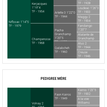
TF - 1928
Kerjacques
1'19''4
Loudeac 1'26''0
TF - 1954
TF - 1933
Arlette 3 1'22''0
TF - 1944
Maggy 2
TF - 1934
Niflosac 1'14"5
TF - 1979
Fandango
1'20''7
Pacha
TF - 1949
Granchamp
Atalante de
1'20''5
Granchamp
Champenoise
TF - 1959
1'26''4
TF - 1968
Atus 2
TF - 1944
TF - 1944
Qalabcheh
TF - 1960
Creuse
TF - 1946
PEDIGREE MÈRE
Kairos 1'23''5
TF - 1932
Faon Kairos
TF - 1949
A la voie
Williams
Volnay 2
TF - 1944