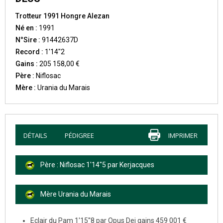
Trotteur 1991 Hongre Alezan
Né en :
1991
N°Sire :
91442637D
Record :
1'14"2
Gains :
205 158,00 €
Père :
Niflosac
Mère :
Urania du Marais
DÉTAILS
PÉDIGREE
IMPRIMER
Père : Niflosac 1'14"5 par Kerjacques
Mère Urania du Marais
Eclair du Pam 1'15''8 par Opus Dei gains 459 001 €