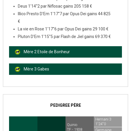
Deus 1'14''2 par Niflosac gains 205 158 €
Illico Presto D'Em 1'17''7 par Opus Dei gains 44 825
€
La vie en Rose 1'17''6 par Opus Dei gains 29 100 €
Pluton D'Em 1'15''5 par Flash de Jiel gains 69 370 €
Mère 2 Etoile de Bonheur
Mère 3 Gabes
PEDIGREE PÈRE
Hernani 3
1'24''0
Quinio
TF - 1929
TF - 1938
Germaine