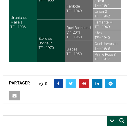
TF - 1965
Javari
TF - 1931
Faribole
TF - 1949
Union 2
TF - 1942
Urania du
Marais
Ferrante M
TF - 1986
TF - 1949
Quel Bonheur J
V 1'20''1
Sfax
TF - 1960
TF - 1940
Etoile de
Bonheur
Quel Javanais
TF - 1970
TF - 1938
Gabes
TF - 1950
Prime Rose 3
TF - 1937
PARTAGER
0