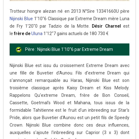
Trotteur hongre alezan né en 2013 N°Sire 13341660U père
Nijinski Blue
1’10″6 Classique par Extreme Dream mère Luna
de Fry 1’20″0 par Tadzio de la Motte.
Désir Charnel
est
le
frère de
Uluna
1’12″7 gains actuels de 180 730 €
Père : Nijinski Blue 1'10''6 par Extreme Dream
Nijinski Blue est issu du croissement Extreme Dream avec
une fille de Buvetier d'Aunou. Fils d'extreme Dream qui
s'annonçait remarquable au Haras, Nijinski Blue est son
troisième classique après Kaisy Dream et Kiss Melody.
Rappelons Qu'extreme Dream, frère de Bon Conseil,
Cassette, Goetmal's Wood et Mahana, tous issus de la
formidable Tahitienne est le fruit d'un inbreeding sur Star's
Pride, alors que Buvetier d'Aunou est un petit fils de Speedy
Crown. Nijinski Blue combine donc ces deux influences,
auxquelles s'ajoute l'inbreeding sur Caprior (3 x 3) dont