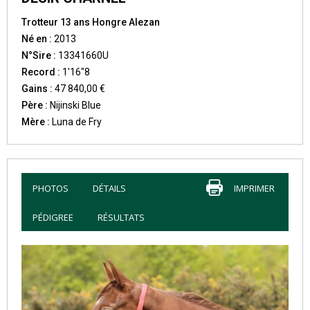
Trotteur 13 ans Hongre Alezan
Né en :
2013
N°Sire :
13341660U
Record :
1'16"8
Gains :
47 840,00 €
Père :
Nijinski Blue
Mère :
Luna de Fry
PHOTOS
DÉTAILS
IMPRIMER
PÉDIGREE
RÉSULTATS