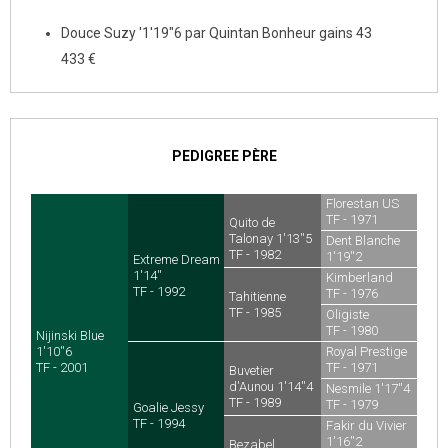
Douce Suzy '1'19"6 par Quintan Bonheur gains 43
433 €
PEDIGREE PÈRE
Florestan US
TF - 1971
Quito de
Talonay 1'13''5
Dent Blanche
TF - 1982
1'19''2
Extreme Dream
TF - 1969
1'14''
Kimberland
TF - 1992
TF - 1976
Tahitienne
TF - 1985
Oligiste
TF - 1980
Nijinski Blue
1'10''6
Royal Prestige
TF - 2001
TF - 1971
Buvetier
d'Aunou 1'14''4
Nesmile 1'17''4
TF - 1989
TF - 1979
Goalie Jessy
TF - 1994
Fakir du Vivier
1'16''2
Bezabel