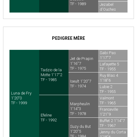
TF - 1971
TF - 1989
Jezabel
d'Ouches
1'16''3
TF
PEDIGREE MÈRE
Sabi Pas
1'17''7
Jet de Prapin
TF - 1962
1'16''7
Lafayette 5
TF - 1975
TF - 1955
Tadzio de la
Motte 1'17''2
Ruy Blas 4
TF - 1985
1'18''6
Iseult 1'20''7
TF - 1961
TF - 1974
Lubie 2
TF - 1955
Luna de Fry
1'20"0
Valmont
TF - 1999
TF - 1965
Marpheulin
1'14''3
Franceville
TF - 1978
1'21''9
Efeline
TF - 1971
TF - 1992
Buffet 2 1'14''7
TF - 1967
Suzy du But
1'20''5
Jenny du Corta
TF - 1984
1'18''6