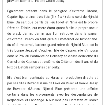
provient sa mère, l'inédite Goalie Jessy.
Egalement présent dans le pedigree d'extreme Dream,
Caprior figure ainsi trois fois (5 x 4 x 4) dans celui de Nijinski
Blue. On sait que ce fils de Feu Follet et Ninia est le propre
frère de Tabriz, leur mère étant quant à elle la propre soeur
du crack Jamin. Jamin que l'on retrouve dans le papier
d'extreme Dream en tant qu'aïeul maternel de Kimberland.
du côté maternel, l'arrière grand mère de Nijinski Blue est la
très bonne Jezabel d'ouches, fille de Caprior, elle s'imposa
dans le Prix du Pontavice de Heussey se classa deuxième du
Cornulier de Kaprius et troisième du Critérium des 5 ans et du
Prix de L'etoile remportés par Jorky.
Elle s'est bien continuée au Haras en production directe et
par ses filles Bezabel issue de Fakir du Vivier et Goalie Jessy
de Buvetier d'Aunou. Nijinski Blue présente une affinité
certaine dans les croisements avec les descendantes de
Kerjacques et Fandango. N'oublions pas Florestan et Granit