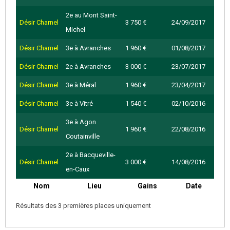
2e au Mont Saint-
Désir Charnel
3 750 €
24/09/2017
Michel
Désir Charnel
3e à Avranches
1 960 €
01/08/2017
Désir Charnel
2e à Avranches
3 000 €
23/07/2017
Désir Charnel
3e à Méral
1 960 €
23/04/2017
Désir Charnel
3e à Vitré
1 540 €
02/10/2016
3e à Agon
Désir Charnel
1 960 €
22/08/2016
Coutainville
2e à Bacqueville-
Désir Charnel
3 000 €
14/08/2016
en-Caux
Nom
Lieu
Gains
Date
Résultats des 3 premières places uniquement