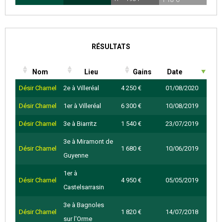
TF - 1975
RÉSULTATS
Nom
Lieu
Gains
Date
Désir Charnel
2e à Villeréal
4 250 €
01/08/2020
Désir Charnel
1er à Villeréal
6 300 €
10/08/2019
Désir Charnel
3e à Biarritz
1 540 €
23/07/2019
3e à Miramont de
Désir Charnel
1 680 €
10/06/2019
Guyenne
1er à
Désir Charnel
4 950 €
05/05/2019
Castelsarrasin
3e à Bagnoles
Désir Charnel
1 820 €
14/07/2018
sur l'Orme