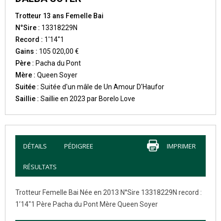
Trotteur 13 ans Femelle Bai
N°Sire :
13318229N
Record :
1'14"1
Gains :
105 020,00 €
Père :
Pacha du Pont
Mère :
Queen Soyer
Suitée :
Suitée d'un mâle de Un Amour D'Haufor
Saillie :
Saillie en 2023 par Borelo Love
DÉTAILS
PÉDIGREE
IMPRIMER
RÉSULTATS
Trotteur Femelle Bai Née en 2013 N°Sire 13318229N record :
1’14″1 Père Pacha du Pont Mère Queen Soyer