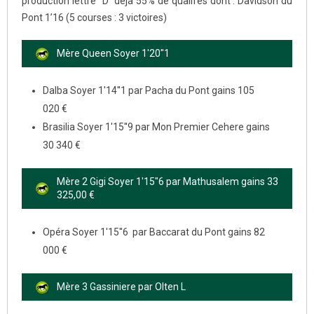
production lettre “D” déja 55% de qualifés dont : Davidson du
Pont 1’16 (5 courses : 3 victoires)
Mère Queen Soyer 1'20"1
Dalba Soyer 1'14''1 par Pacha du Pont gains 105
020 €
Brasilia Soyer 1'15''9 par Mon Premier Cehere gains
30 340 €
Mère 2 Gigi Soyer 1'15"6 par Mathusalem gains 33
325,00 €
Opéra Soyer 1'15''6 par Baccarat du Pont gains 82
000 €
Mère 3 Gassiniere par Olten L