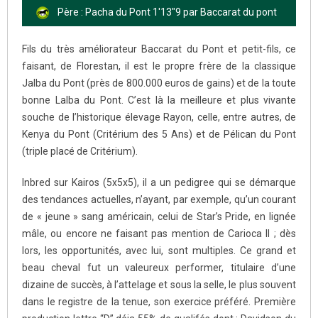
Père : Pacha du Pont 1'13"9 par Baccarat du pont
Fils du très améliorateur Baccarat du Pont et petit-fils, ce
faisant, de Florestan, il est le propre frère de la classique
Jalba du Pont (près de 800.000 euros de gains) et de la toute
bonne Lalba du Pont. C’est là la meilleure et plus vivante
souche de l’historique élevage Rayon, celle, entre autres, de
Kenya du Pont (Critérium des 5 Ans) et de Pélican du Pont
(triple placé de Critérium).
Inbred sur Kairos (5x5x5), il a un pedigree qui se démarque
des tendances actuelles, n’ayant, par exemple, qu’un courant
de « jeune » sang américain, celui de Star’s Pride, en lignée
mâle, ou encore ne faisant pas mention de Carioca II ; dès
lors, les opportunités, avec lui, sont multiples. Ce grand et
beau cheval fut un valeureux performer, titulaire d’une
dizaine de succès, à l’attelage et sous la selle, le plus souvent
dans le registre de la tenue, son exercice préféré. Première