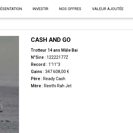
RÉSENTATION
INVESTIR
NOS OFFRES
VALEUR AJOUTÉE
CASH AND GO
Trotteur 14 ans Mâle Bai
N°Sire :
12222177Z
Record :
1'11"3
Gains :
347 608,00 €
Père :
Ready Cash
Mère :
Reethi Rah Jet