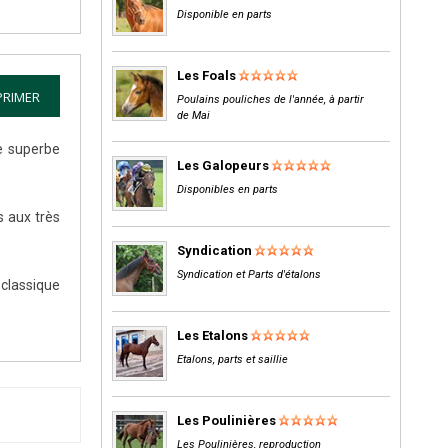
Disponible en parts
Les Foals
PRIMER
Poulains pouliches de l'année, à partir
de Mai
ne superbe
Les Galopeurs
Disponibles en parts
s aux très
Syndication
Syndication et Parts d'étalons
classique
Les Etalons
Etalons, parts et saillie
Les Poulinières
Les Poulinières, reproduction