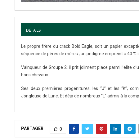
DÉTAILS
Le propre frère du crack Bold Eagle, soit un papier except
séquence de pères de mères ; un pedigree empreint à 40 % d
Vainqueur de Groupe 2, il prit joliment place parmi l’élite d
bons chevaux.
Ses deux premières progénitures, les “J” et les “K”, com
Jongleuse de Lune. Et déjà de nombreux “L” admis à la compé
PARTAGER
0