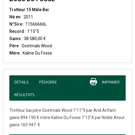
Trotteur 15 Mâle Bai
Né en :
2011
N°Sire :
11566666L
Record :
1'15"5
Gains :
38 580,00 €
Père :
Goetmals Wood
Mère :
Kaline Du Fosse
DÉTAILS
PÉDIGREE
IMPRIMER
RÉSULTATS
Trotteur bai père Goetmals Wood 1’11″9 par And Arifant
gains 894 190 € mère Kaline Du Fosse 1’13″4 par Noble Atout
gains 165 947 €