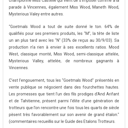
championne Miss Castelle qui vient de s’imposer comme à la
parade à Vincennes, également Miss Wood, Maneth Wood,
Mysterious Valey entre autres.
"Goetmals Wood a tout de suite donné le ton. 64% de
qualifiés pour ses premiers produits, les "M", la tête de liste
un an plus tard avec les "N" (33% de reçus au 30/9/03). Sa
production n’a rien à envier à ses excellents ratios. Mood
West, classique monté, Miss Wood, semi-classique attelée,
Mysterious Valley, attelée, de nombreux gagnants à
Vincennes.
C’est l’engouement, tous les "Goetmals Wood" présentés en
vente publique se négocient dans des fourchettes hautes.
Les promesses que tient l’un des fils prodiges d’And Arifant
et de Tahitienne, présent parmi l’élite d’une génération de
trotteurs que l’on rencontre une fois tous les quarts de siècle
pèsent très favorablement sur son avenir de grand étalon."
(commentaires recueillis sur le Guide des Etalons Trotteurs.