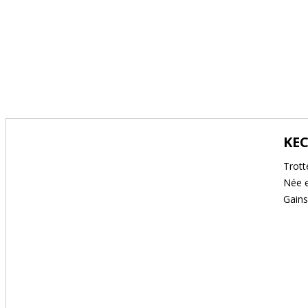
CONSEIL ACHAT VENTE DE CHEVAUX DE COURSE EN PARTS
KEC
Trott
Née e
Gains